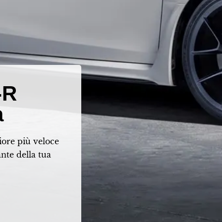
-R
a
iore più veloce
nte della tua