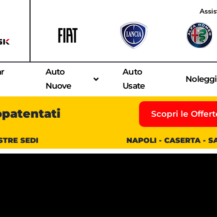
Assis
ar
Auto
Auto
Nolegg
Nuove
Usate
opatentati
Scopri le Offert
STRE SEDI
NAPOLI - CASERTA - 