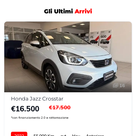
Gli Ultimi
Arrivi
16
Honda Jazz Crosstar
€17.500
€16.500
*con finanziamento 2.0 e rottamazione
2022
55.000 Km
cvt
Hev
Anteriore