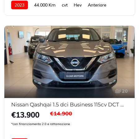
2023
44.000 Km
cvt
Hev
Anteriore
20
Nissan Qashqai 1.5 dci Business 115cv DCT My20
€14.900
€13.900
*con finanziamento 2.0 e rottamazione