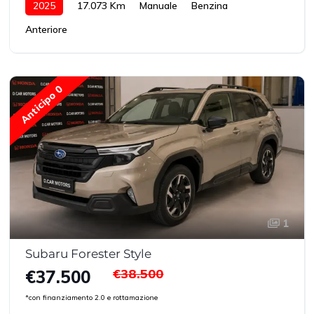
2025
17.073 Km
Manuale
Benzina
Anteriore
Anticipo 0
1
Subaru Forester Style
€38.500
€37.500
*con finanziamento 2.0 e rottamazione