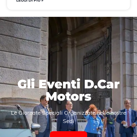
LEGGI DI PIÙ »
Gli Eventi D.Car
Motors
Le Giornate Speciali Organizzate nelle nostre
Sedi