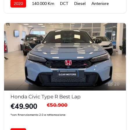
2020
140.000 Km
DCT
Diesel
Anteriore
20
Honda Civic Type R Best Lap
€50.900
€49.900
*con finanziamento 2.0 e rottamazione