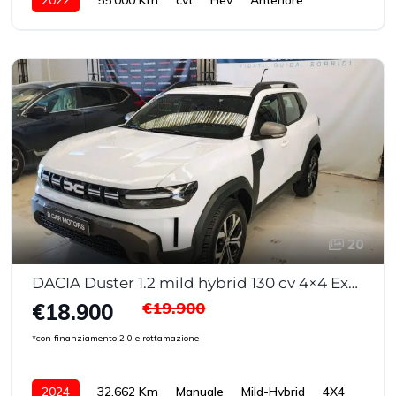
20
DACIA Duster 1.2 mild hybrid 130 cv 4×4 Expression
€19.900
€18.900
*con finanziamento 2.0 e rottamazione
2024
32.662 Km
Manuale
Mild-Hybrid
4X4