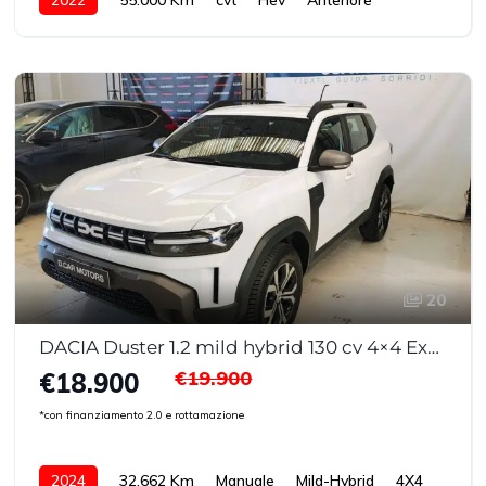
20
DACIA Duster 1.2 mild hybrid 130 cv 4×4 Expression
€19.900
€18.900
*con finanziamento 2.0 e rottamazione
2024
32.662 Km
Manuale
Mild-Hybrid
4X4