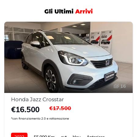
Gli Ultimi
Arrivi
16
Honda Jazz Crosstar
€17.500
€16.500
*con finanziamento 2.0 e rottamazione
2022
55.000 Km
cvt
Hev
Anteriore