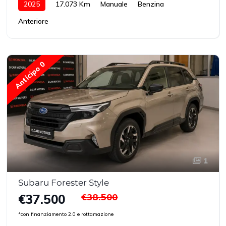
2025
17.073 Km
Manuale
Benzina
Anteriore
Anticipo 0
1
Subaru Forester Style
€38.500
€37.500
*con finanziamento 2.0 e rottamazione