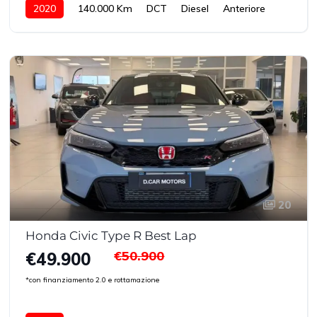
2020
140.000 Km
DCT
Diesel
Anteriore
20
Honda Civic Type R Best Lap
€50.900
€49.900
*con finanziamento 2.0 e rottamazione