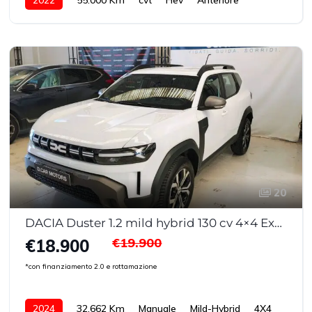
20
DACIA Duster 1.2 mild hybrid 130 cv 4×4 Expression
€19.900
€18.900
*con finanziamento 2.0 e rottamazione
2024
32.662 Km
Manuale
Mild-Hybrid
4X4