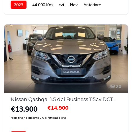
2023
44.000 Km
cvt
Hev
Anteriore
20
Nissan Qashqai 1.5 dci Business 115cv DCT My20
€14.900
€13.900
*con finanziamento 2.0 e rottamazione