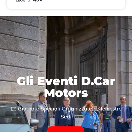
LEGGI DI PIÙ »
Gli Eventi D.Car
Motors
Le Giornate Speciali Organizzate nelle nostre
Sedi