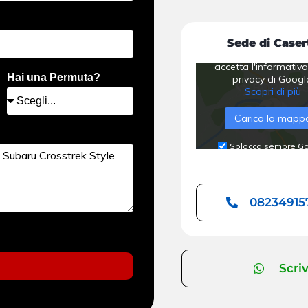
Sede di Caser
Caricando la mappa, l
accetta l'informativa
Hai una Permuta?
privacy di Googl
Scopri di più
Carica la mapp
Sblocca sempre G
Maps
08234915
Scriv