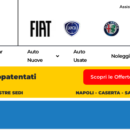
Assis
ar
Auto
Auto
Nolegg
Nuove
Usate
opatentati
Scopri le Offert
STRE SEDI
NAPOLI - CASERTA - 