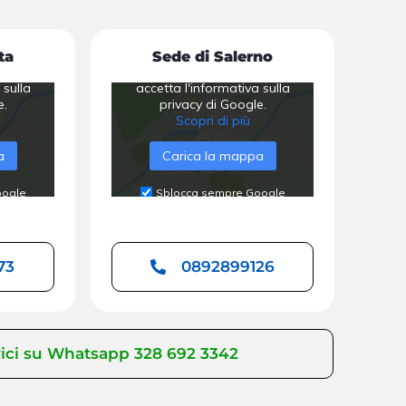
ta
Sede di Salerno
'utente
Caricando la mappa, l'utente
 sulla
accetta l'informativa sulla
e.
privacy di Google.
Scopri di più
a
Carica la mappa
oogle
Sblocca sempre Google
Maps
73
0892899126
ici su Whatsapp 328 692 3342