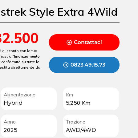
strek Style Extra 4Wild
32.500
Contattaci
€
di sconto con la tua
nostro “
finanziamento
i conformità su tutte le
0823.49.15.73
estita direttamente da
Alimentazione
Km
5.250 Km
Hybrid
Anno
Trazione
2025
AWD/4WD