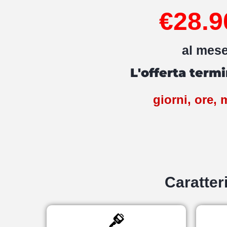
€28.9
al mes
L'offerta termi
giorni,
ore,
m
Caratter