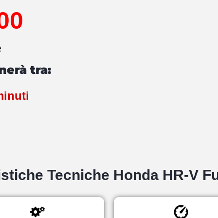
00
e
nerà tra:
inuti
istiche Tecniche Honda HR-V Fu