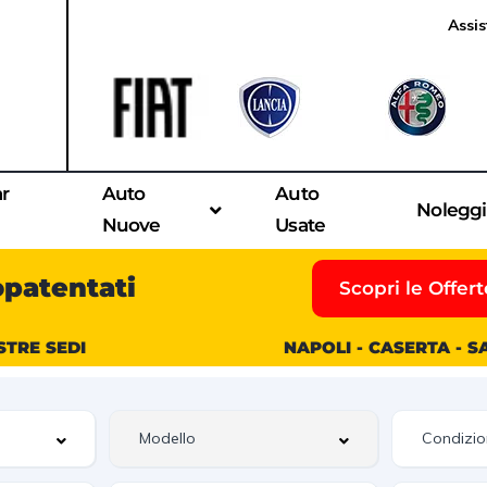
Assis
ar
Auto
Auto
Nolegg
Nuove
Usate
opatentati
Scopri le Offert
STRE SEDI
NAPOLI - CASERTA - 