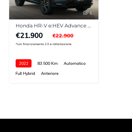
1
Honda HR-V e:HEV Advance Style
€21.900
€22.900
*con finanziamento 2.0 e rottamazione
2022
83.500 Km
Automatico
Full Hybrid
Anteriore