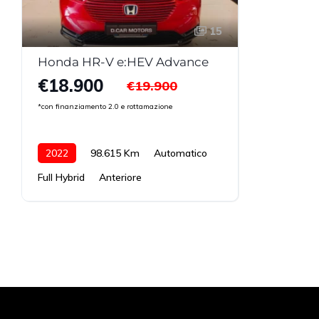
15
Honda HR-V e:HEV Advance
€18.900
€19.900
*con finanziamento 2.0 e rottamazione
2022
98.615 Km
Automatico
Full Hybrid
Anteriore