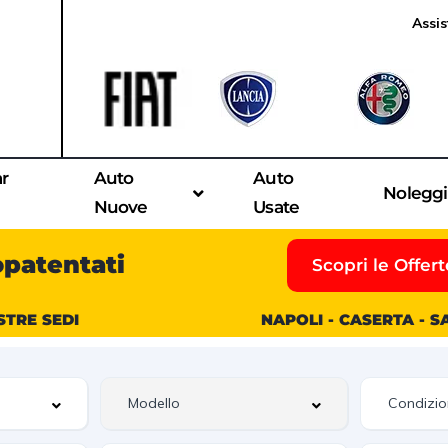
Assis
ar
Auto
Auto
Nolegg
Nuove
Usate
opatentati
Scopri le Offert
STRE SEDI
NAPOLI - CASERTA - 