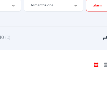
alarm
M0
(0)