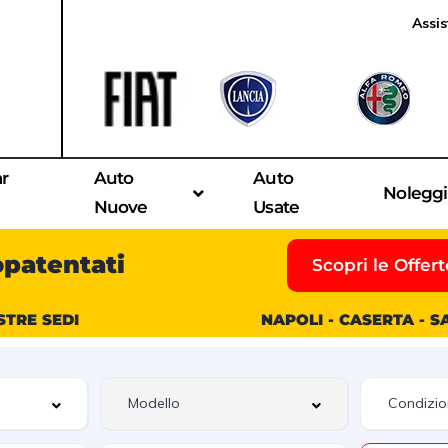
Assis
ar
Auto
Auto
Nolegg
Nuove
Usate
opatentati
Scopri le Offert
STRE SEDI
NAPOLI - CASERTA - 