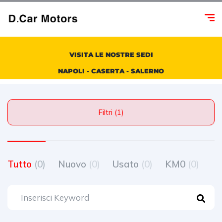
VISITA LE NOSTRE SEDI
NAPOLI - CASERTA - SALERNO
Filtri (1)
Tutto
(0)
Nuovo
(0)
Usato
(0)
KM0
(0)