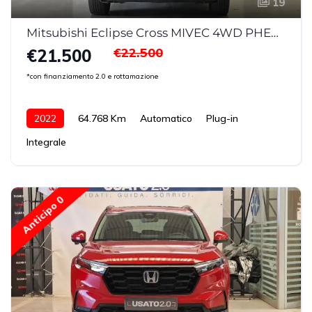
19
Mitsubishi Eclipse Cross MIVEC 4WD PHEV Diamond
€22.500
€21.500
*con finanziamento 2.0 e rottamazione
2022
64.768 Km
Automatico
Plug-in
Integrale
Anticipo 0