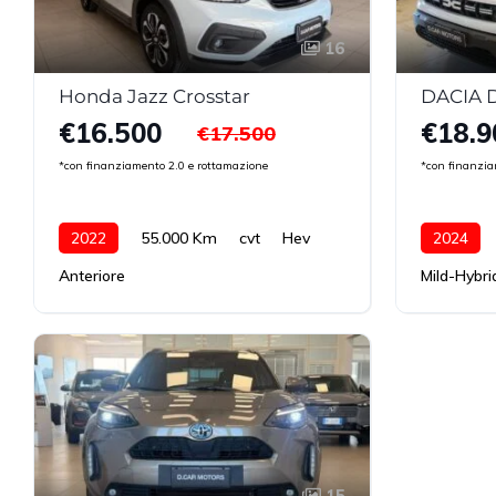
16
Honda Jazz Crosstar
€16.500
€18.9
€17.500
*con finanziamento 2.0 e rottamazione
*con finanzia
2022
55.000 Km
cvt
Hev
2024
Anteriore
Mild-Hybri
15