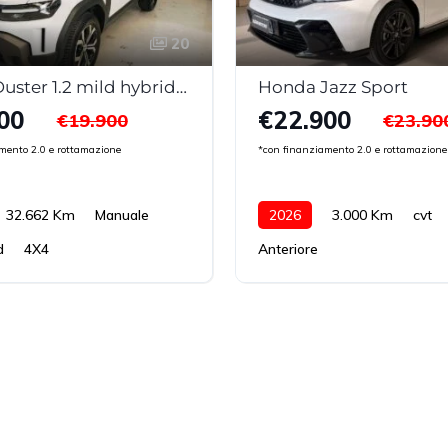
20
DACIA Duster 1.2 mild hybrid 130 cv 4×4 Expression
Honda Jazz Sport
00
€22.900
€19.900
€23.90
mento 2.0 e rottamazione
*con finanziamento 2.0 e rottamazione
32.662 Km
Manuale
2026
3.000 Km
cvt
d
4X4
Anteriore