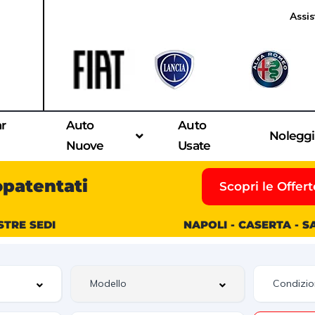
Assis
ar
Auto
Auto
Nolegg
Nuove
Usate
opatentati
Scopri le Offert
STRE SEDI
NAPOLI - CASERTA - 