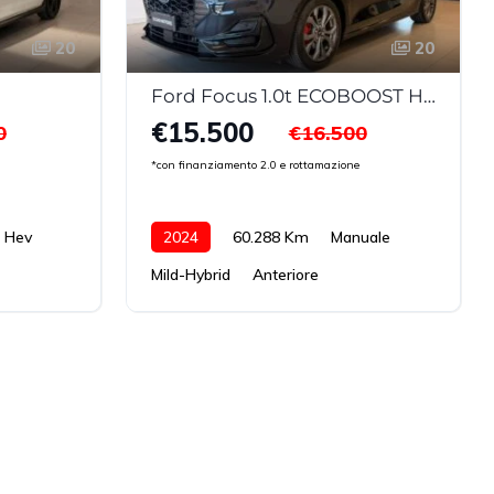
20
20
Ford Focus 1.0t ECOBOOST H ST-LINE
€15.500
0
€16.500
*con finanziamento 2.0 e rottamazione
Hev
2024
60.288 Km
Manuale
Mild-Hybrid
Anteriore