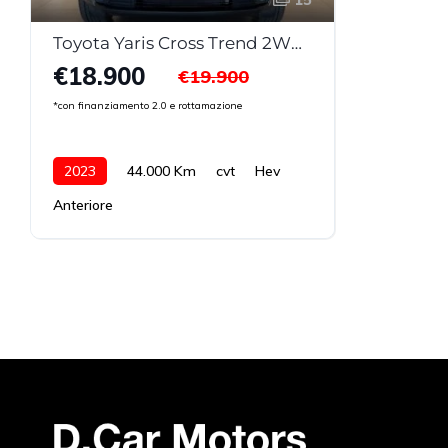
Toyota Yaris Cross Trend 2WD MY22
€18.900
€19.900
*con finanziamento 2.0 e rottamazione
2023
44.000 Km
cvt
Hev
Anteriore