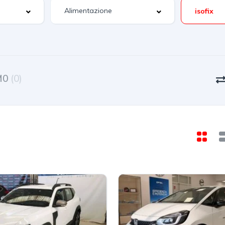
isofix
M0
(0)