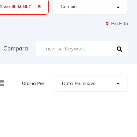
Melting Silver III, MINI CAR CARE EQUIPMENT (OBBLIGATORIO PER NLT Dal 01.07.2021), Tetto E Retrovisori Esterni In Nero
Più Filtri
Compara
Data: Più nuovo
Ordina Per: