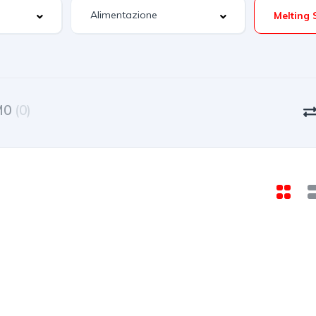
M0
(0)