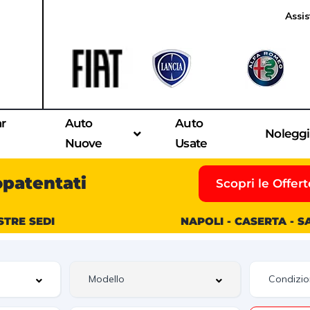
Assis
ar
Auto
Auto
Nolegg
Nuove
Usate
opatentati
Scopri le Offert
STRE SEDI
NAPOLI - CASERTA - 