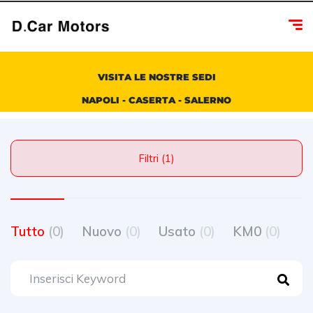
VISITA LE NOSTRE SEDI
NAPOLI - CASERTA - SALERNO
Filtri (1)
Tutto
(0)
Nuovo
(0)
Usato
(0)
KM0
(0)