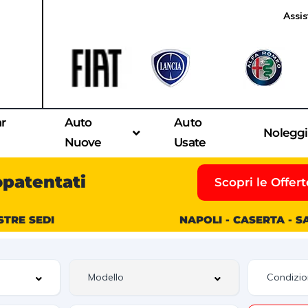
Assis
ar
Auto
Auto
Nolegg
Nuove
Usate
opatentati
Scopri le Offert
STRE SEDI
NAPOLI - CASERTA - 