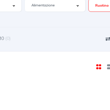
Ruotino 
M0
(0)