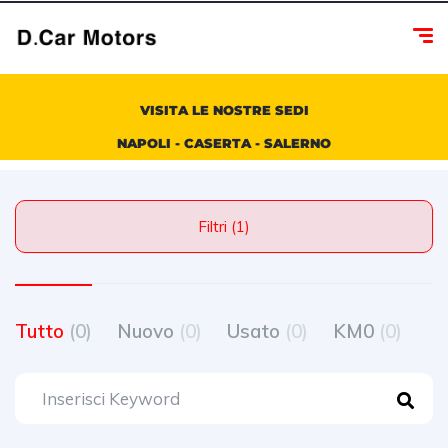
VISITA LE NOSTRE SEDI
NAPOLI - CASERTA - SALERNO
Filtri (1)
Tutto
(0)
Nuovo
(0)
Usato
(0)
KM0
(0)