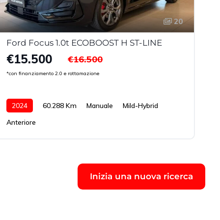
20
Ford Focus 1.0t ECOBOOST H ST-LINE
€15.500
€16.500
*con finanziamento 2.0 e rottamazione
*
2024
60.288 Km
Manuale
Mild-Hybrid
Anteriore
Inizia una nuova ricerca