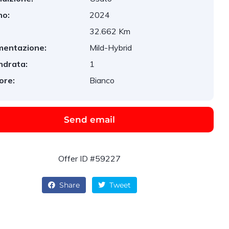
no:
2024
:
32.662 Km
mentazione:
Mild-Hybrid
indrata:
1
ore:
Bianco
Send email
Offer ID #59227
Share
Tweet