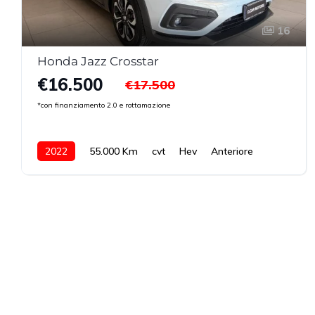
16
Honda Jazz Crosstar
€16.500
€17.500
*con finanziamento 2.0 e rottamazione
2022
55.000 Km
cvt
Hev
Anteriore