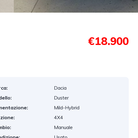
€18.900
ca:
Dacia
ello:
Duster
mentazione:
Mild-Hybrid
zione:
4X4
bio:
Manuale
dizione:
Usato