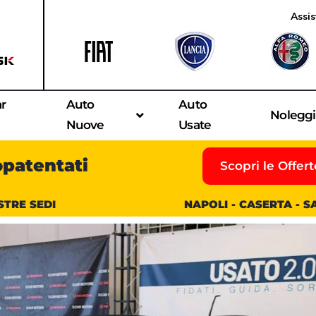
Assis
ar
Auto
Auto
Nolegg
Nuove
Usate
opatentati
Scopri le Offert
STRE SEDI
NAPOLI - CASERTA - 