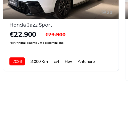
20
Honda Jazz Sport
€22.900
€23.900
*con finanziamento 2.0 e rottamazione
2026
3.000 Km
cvt
Hev
Anteriore