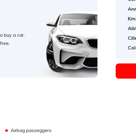
An
Km
Ali
o buy a car,
Cil
free.
Col
•
Airbag passeggero