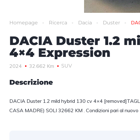
DAC
Homepage
Ricerca
Dacia
Duster
DACIA Duster 1.2 mi
4×4 Expression
2024
32.662 Km
SUV
Descrizione
DACIA Duster 1.2 mild hybrid 130 cv 4×4 [removed]
CASA MADRE) SOLI 32662 KM . Condizioni pari al nuovo