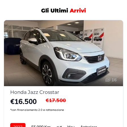
Gli Ultimi
Arrivi
16
Honda Jazz Crosstar
€17.500
€16.500
*con finanziamento 2.0 e rottamazione
2022
55.000 Km
cvt
Hev
Anteriore