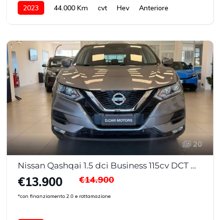
2023
44.000 Km
cvt
Hev
Anteriore
20
Nissan Qashqai 1.5 dci Business 115cv DCT My20
€14.900
€13.900
*con finanziamento 2.0 e rottamazione