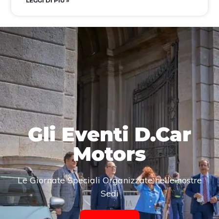
LEGGI DI PIÙ »
Gli Eventi D.Car
Motors
Le Giornate Speciali Organizzate nelle nostre
Sedi