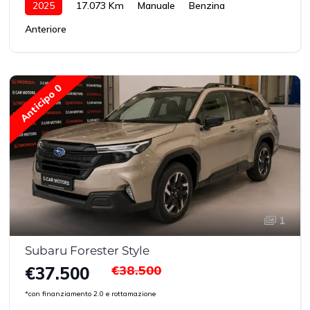
2025
17.073 Km
Manuale
Benzina
Anteriore
Anticipo 0
1
Subaru Forester Style
€38.500
€37.500
*con finanziamento 2.0 e rottamazione