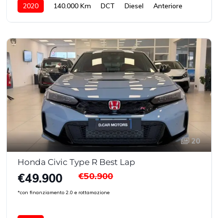
2020
140.000 Km
DCT
Diesel
Anteriore
20
Honda Civic Type R Best Lap
€50.900
€49.900
*con finanziamento 2.0 e rottamazione