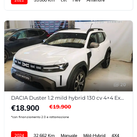
20
DACIA Duster 1.2 mild hybrid 130 cv 4×4 Expression
€19.900
€18.900
*con finanziamento 2.0 e rottamazione
2024
32.662 Km
Manuale
Mild-Hybrid
4X4