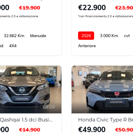
900
€22.900
€19.900
€23.9
iamento 2.0 e rottamazione
*con finanziamento 2.0 e rottamazion
32.662 Km
Manuale
2026
3.000 Km
cvt
id
4X4
Anteriore
20
Nissan Qashqai 1.5 dci Business 115cv DCT My20
Honda Civic Type R B
900
€49.900
€14.900
€50.9