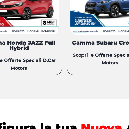
a Honda JAZZ Full
Gamma Subaru Cro
Hybrid
Scopri le Offerte Specia
le Offerte Speciali D.Car
Motors
Motors
igura la tua
Nuova