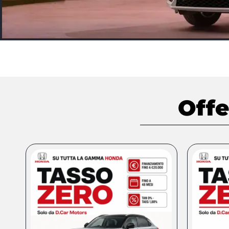
Nuovo
Honda
Off
CR-V
Il nuovo SUV Full
Hybrid & Plug-in
Hybrid
Scopri di
più