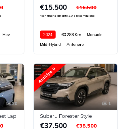
€15.500
00
€16.500
e
*con finanziamento 2.0 e rottamazione
Hev
2024
60.288 Km
Manuale
Mild-Hybrid
Anteriore
Anticipo 0
20
1
est Lap
Subaru Forester Style
€37.500
00
€38.500