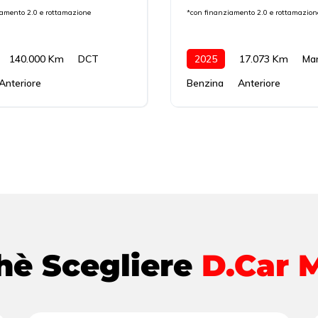
iamento 2.0 e rottamazione
*con finanziamento 2.0 e rottamazion
140.000 Km
DCT
2025
17.073 Km
Ma
Anteriore
Benzina
Anteriore
hè Scegliere
D.Car 