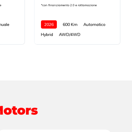
e
*con finanziamento 2.0 e rottamazione
nuale
2026
600 Km
Automatico
Hybrid
AWD/4WD
Motors