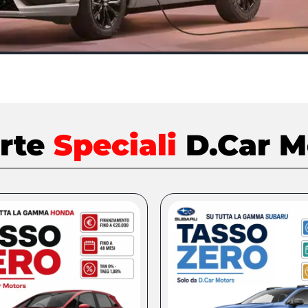
erte
Speciali
D.Car M