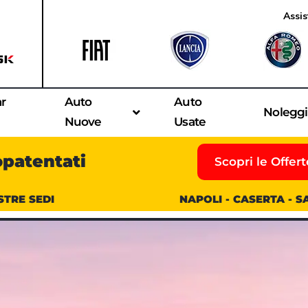
Assis
ar
Auto
Auto
Nolegg
Nuove
Usate
opatentati
Scopri le Offert
STRE SEDI
NAPOLI - CASERTA - 