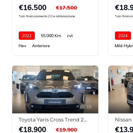
€16.500
€18.
€17.500
*con finanziamento 2.0 e rottamazione
*con finanz
2022
55.000 Km
cvt
2024
Hev
Anteriore
Mild-Hybr
15
Toyota Yaris Cross Trend 2WD MY22
€18.900
€13.
€19.900