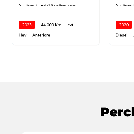
*con finanziamento 2.0 e rottamazione
*con finanz
2023
44.000 Km
cvt
2020
Hev
Anteriore
Diesel
Perc