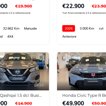
900
€22.900
€19.900
€23.9
iamento 2.0 e rottamazione
*con finanziamento 2.0 e rottamazion
32.662 Km
Manuale
2026
3.000 Km
cvt
id
4X4
Anteriore
20
Nissan Qashqai 1.5 dci Business 115cv DCT My20
Honda Civic Type R B
900
€49.900
€14.900
€50.9