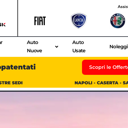
Assis
ar
Auto
Auto
Nolegg
Nuove
Usate
opatentati
Scopri le Offert
STRE SEDI
NAPOLI - CASERTA - 