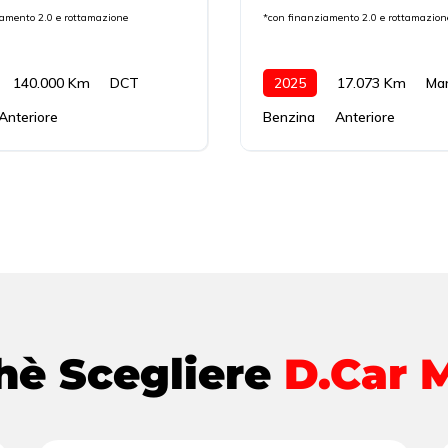
iamento 2.0 e rottamazione
*con finanziamento 2.0 e rottamazion
140.000 Km
DCT
2025
17.073 Km
Ma
Anteriore
Benzina
Anteriore
hè Scegliere
D.Car 