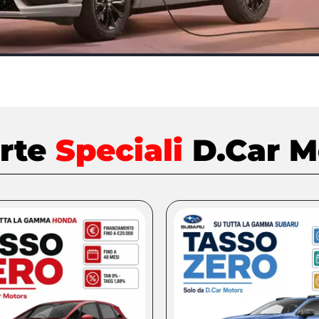
erte
Speciali
D.Car M