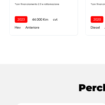
*con finanziamento 2.0 e rottamazione
*con finanz
2023
44.000 Km
cvt
2020
Hev
Anteriore
Diesel
Perc