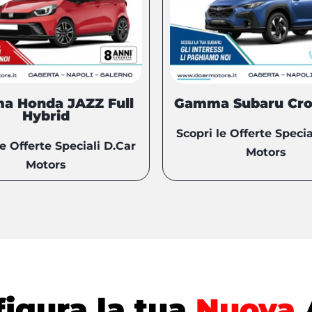
a Honda JAZZ Full
Gamma Subaru Cro
Hybrid
Scopri le Offerte Specia
le Offerte Speciali D.Car
Motors
Motors
igura la tua
Nuova