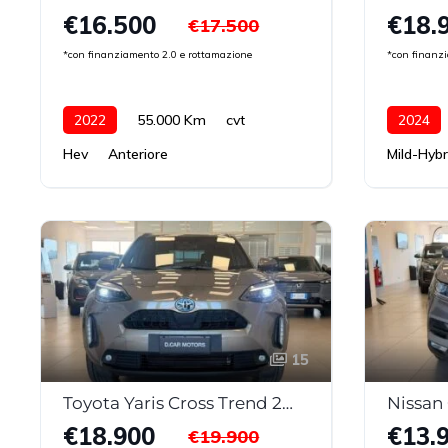
€16.500
€18.
€17.500
*con finanziamento 2.0 e rottamazione
*con finanz
2022
55.000 Km
cvt
2024
Hev
Anteriore
Mild-Hybr
15
Toyota Yaris Cross Trend 2WD MY22
€18.900
€13.
€19.900