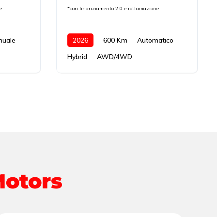
e
*con finanziamento 2.0 e rottamazione
nuale
2026
600 Km
Automatico
Hybrid
AWD/4WD
Motors