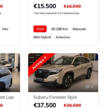
€15.500
00
€16.500
e
*con finanziamento 2.0 e rottamazione
Hev
2024
60.288 Km
Manuale
Mild-Hybrid
Anteriore
Anticipo 0
20
1
est Lap
Subaru Forester Style
€37.500
00
€38.500