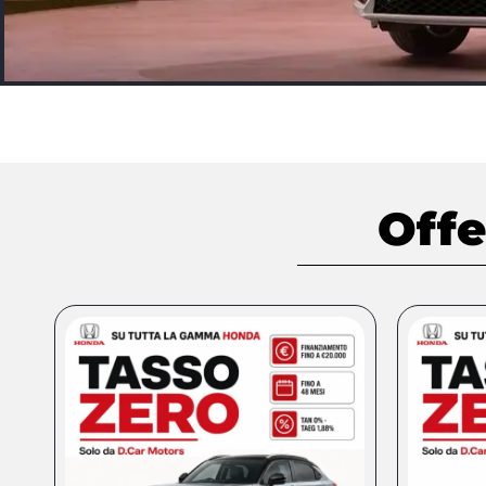
Nuovo
Honda
Off
CR-V
Il nuovo SUV Full
Hybrid & Plug-in
Hybrid
Scopri di
più