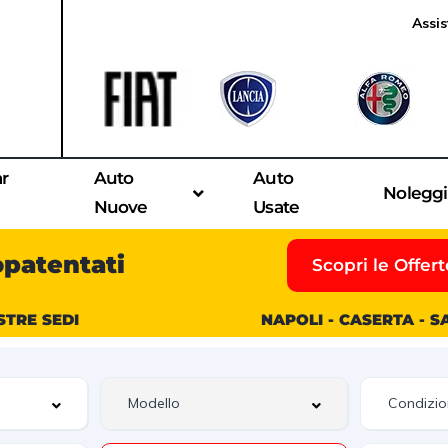
Assis
ar
Auto
Auto
Nolegg
Nuove
Usate
opatentati
Scopri le Offert
STRE SEDI
NAPOLI - CASERTA - 