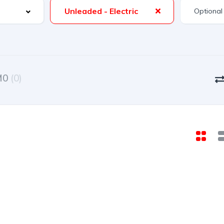
Unleaded - Electric
Optional
M0
(0)