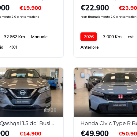
900
€22.900
€19.900
€23.9
iamento 2.0 e rottamazione
*con finanziamento 2.0 e rottamazion
32.662 Km
Manuale
2026
3.000 Km
cvt
id
4X4
Anteriore
20
Nissan Qashqai 1.5 dci Business 115cv DCT My20
Honda Civic Type R B
900
€49.900
€14.900
€50.9