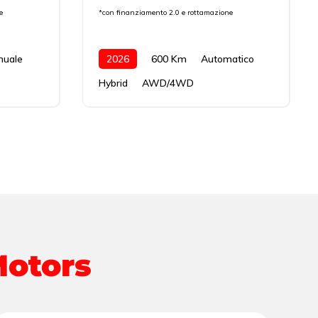
e
*con finanziamento 2.0 e rottamazione
nuale
2026
600 Km
Automatico
Hybrid
AWD/4WD
Motors