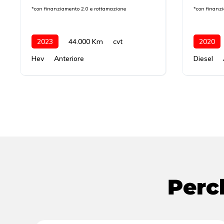
*con finanziamento 2.0 e rottamazione
*con finanz
2023
44.000 Km
cvt
2020
Hev
Anteriore
Diesel
Perc