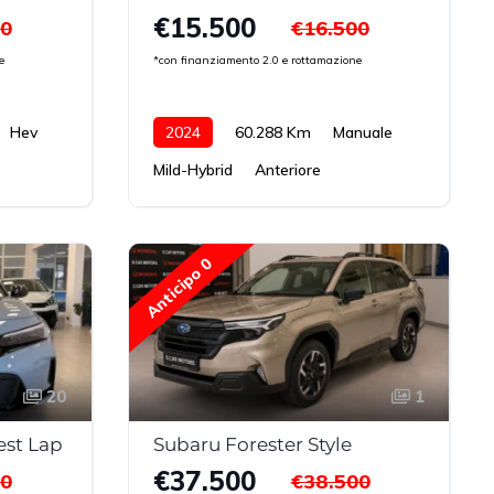
€15.500
00
€16.500
e
*con finanziamento 2.0 e rottamazione
Hev
2024
60.288 Km
Manuale
Mild-Hybrid
Anteriore
Anticipo 0
20
1
est Lap
Subaru Forester Style
€37.500
00
€38.500