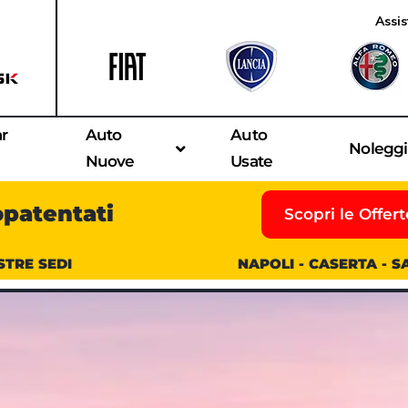
Assis
ar
Auto
Auto
Nolegg
Nuove
Usate
opatentati
Scopri le Offert
STRE SEDI
NAPOLI - CASERTA - 