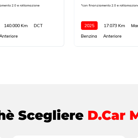
iamento 2.0 e rottamazione
*con finanziamento 2.0 e rottamazion
140.000 Km
DCT
2025
17.073 Km
Ma
Anteriore
Benzina
Anteriore
hè Scegliere
D.Car 