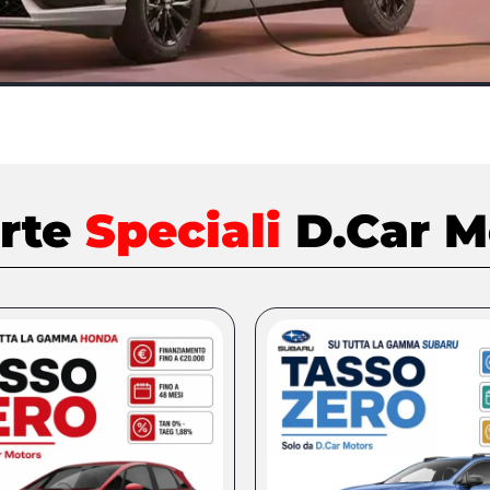
erte
Speciali
D.Car M