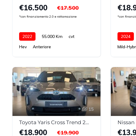
€16.500
€18.
€17.500
*con finanziamento 2.0 e rottamazione
*con finanz
2022
55.000 Km
cvt
2024
Hev
Anteriore
Mild-Hybr
15
Toyota Yaris Cross Trend 2WD MY22
€18.900
€13.
€19.900