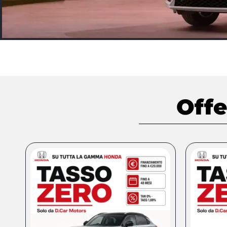
Nuovo
Honda
Off
CR-V
Il nuovo SUV Full
Hybrid & Plug-in
Hybrid
Scopri di
più