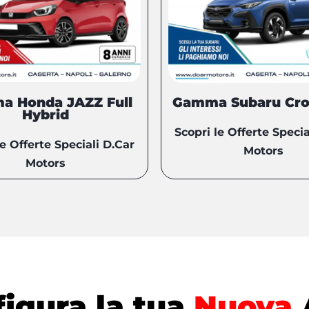
a Honda JAZZ Full
Gamma Subaru Cro
Hybrid
Scopri le Offerte Specia
le Offerte Speciali D.Car
Motors
Motors
igura la tua
Nuova