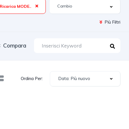
Cavo Di Ricarica MODE 3, Colori Metallizzati, Tetto Panoramico Apribile A Scorrimento Elettrico(Disponibile Da Settimana Diproduzione 36/20)
Più Filtri
Compara
Data: Più nuovo
Ordina Per: