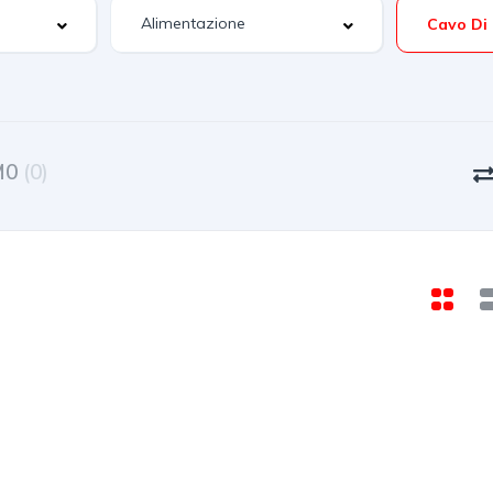
M0
(0)