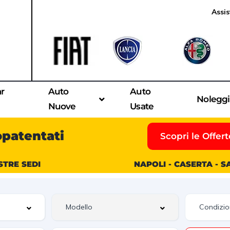
Assis
ar
Auto
Auto
Nolegg
Nuove
Usate
opatentati
Scopri le Offert
STRE SEDI
NAPOLI - CASERTA - 