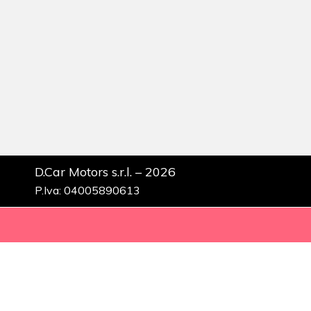
D.Car Motors s.r.l. – 2026
P.Iva: 04005890613