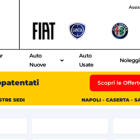
Assis
ar
Auto
Auto
Nolegg
Nuove
Usate
opatentati
Scopri le Offert
STRE SEDI
NAPOLI - CASERTA - 
Modello
Condizio