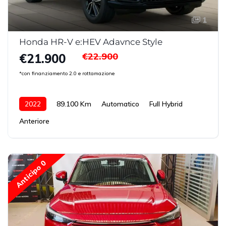
1
Honda HR-V e:HEV Adavnce Style
€22.900
€21.900
*con finanziamento 2.0 e rottamazione
2022
89.100 Km
Automatico
Full Hybrid
Anteriore
Anticipo 0