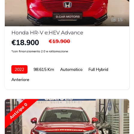
15
Honda HR-V e:HEV Advance
€19.900
€18.900
*con finanziamento 2.0 e rottamazione
2022
98.615 Km
Automatico
Full Hybrid
Anteriore
Anticipo 0