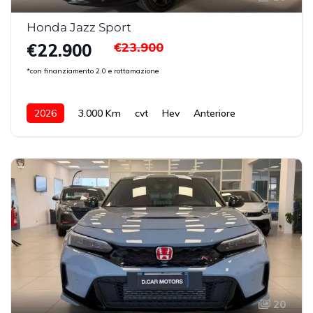
Honda Jazz Sport
€23.900
€22.900
*con finanziamento 2.0 e rottamazione
2026
3.000 Km
cvt
Hev
Anteriore
20