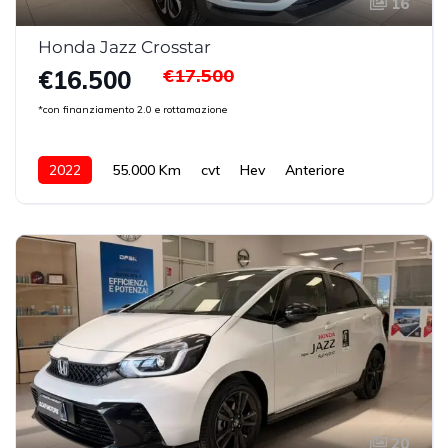
16
Honda Jazz Crosstar
€17.500
€16.500
*con finanziamento 2.0 e rottamazione
2022
55.000 Km
cvt
Hev
Anteriore
20