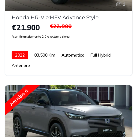
1
Honda HR-V e:HEV Advance Style
€22.900
€21.900
*con finanziamento 2.0 e rottamazione
2022
83.500 Km
Automatico
Full Hybrid
Anteriore
Anticipo 0