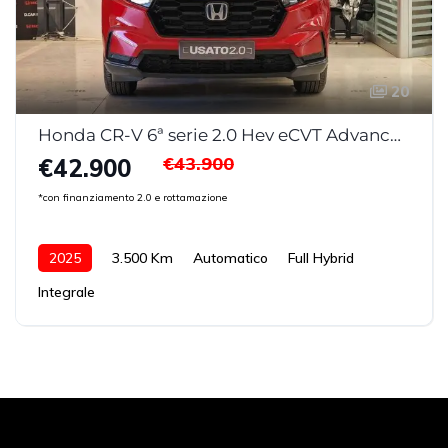
20
Honda CR-V 6ª serie 2.0 Hev eCVT Advance AWD
€43.900
€42.900
*con finanziamento 2.0 e rottamazione
2025
3.500 Km
Automatico
Full Hybrid
Integrale