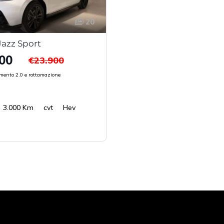
20
azz Sport
00
€23.900
mento 2.0 e rottamazione
3.000 Km
cvt
Hev