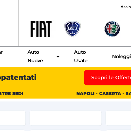
Assis
ar
Auto
Auto
Nolegg
Nuove
Usate
opatentati
Scopri le Offert
STRE SEDI
NAPOLI - CASERTA - 
Modello
Condizio