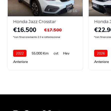
16
Honda Jazz Crosstar
Honda J
€16.500
€22.9
€17.500
*con finanziamento 2.0 e rottamazione
*con finanzia
2022
55.000 Km
cvt
Hev
2026
Anteriore
Anteriore