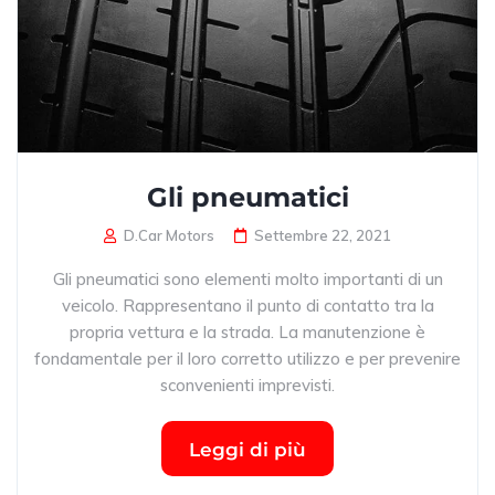
Gli pneumatici
D.Car Motors
Settembre 22, 2021
Gli pneumatici sono elementi molto importanti di un
veicolo. Rappresentano il punto di contatto tra la
propria vettura e la strada. La manutenzione è
fondamentale per il loro corretto utilizzo e per prevenire
sconvenienti imprevisti.
Leggi di più