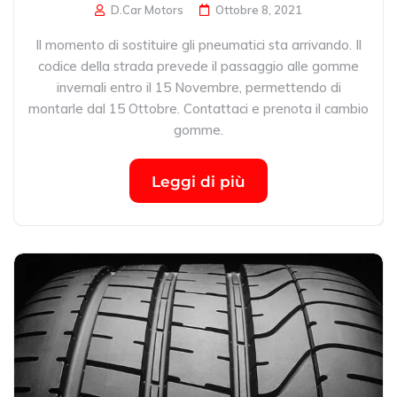
D.Car Motors
Ottobre 8, 2021
Il momento di sostituire gli pneumatici sta arrivando. Il
codice della strada prevede il passaggio alle gomme
invernali entro il 15 Novembre, permettendo di
montarle dal 15 Ottobre. Contattaci e prenota il cambio
gomme.
Leggi di più